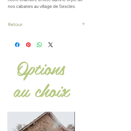
nos cabanes au village de Sexcles.
Retour
Les fichiers téléchargeables sont des
fichiers numériques non fournis sur
support matériel, en conséquence, le
délai de rétractation de quatorze jours
Options
ouvrables par l’article L121-21-8 du Code
de la Consommation ne peut s’appliquer,
dès lors que la commande a été
exécutée par l’envoi du produit
au choix
numérique après l’accord préalable
expresse du consommateur et le
renoncement expresse à son droit de
rétractation.
OPTION