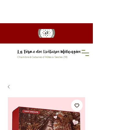
PROMO D'ÉTÉ jusqu'à 20%
! Profitez de tarif dégressif
pour votre séjour de 2 nuits et +
La Ferme des Histoires Mélangées
Chambre & Cabanes d'Hôtes à Sexcles (19)