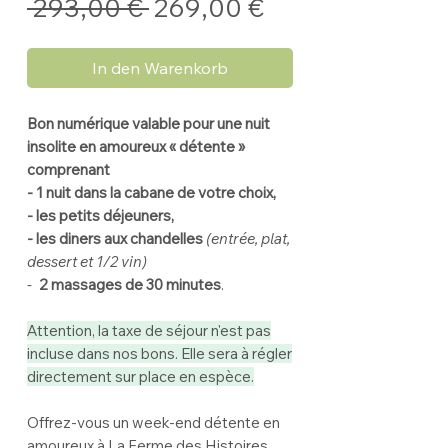
Standardpreis
Sale-
 293,00 € 
269,00 €
Preis
In den Warenkorb
Bon numérique valable pour une nuit
insolite en amoureux « détente »
comprenant
- 1 nuit dans la cabane de votre choix,
- les petits déjeuners,
- les diners aux chandelles
(entrée, plat,
dessert et 1/2 vin)
-
2 massages de 30 minutes
.
Attention, la taxe de séjour n'est pas
incluse dans nos bons. Elle sera à régler
directement sur place en espèce.
Offrez-vous un week-end détente en
amoureux à La Ferme des Histoires