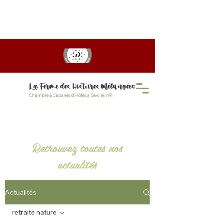
PROMO D'ÉTÉ jusqu'à 20%
! Profitez de tarif dégressif
pour votre séjour de 2 nuits et +
La Ferme des Histoires Mélangées
Chambre & Cabanes d'Hôtes à Sexcles (19)
Retrouvez toutes nos
actualités
Actualités
retraite nature