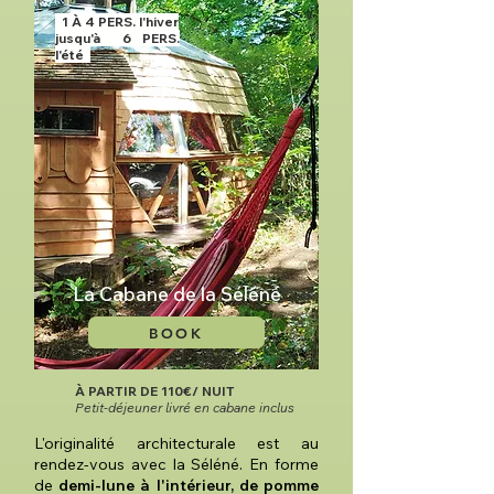
1 À 4 PERS. l'hiver
jusqu'à 6 PERS.
l'été
La Cabane de la Séléné
BOOK
À PARTIR DE 110€/ NUIT
Petit-déjeuner livré en cabane inclus
L'originalité architecturale est au
rendez-vous avec la Séléné. En forme
de
demi-lune à l'intérieur, de pomme