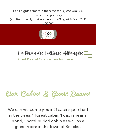
For 4 nights or more in the same cabin, receive a 10%
discount on your stay.
(applied directly on site, except July/August & from 23/12
to 02/01)
La Ferme des Histoires Mélangées
Guest Rooms & Cabins in Sexcles, France
Our Cabins & Guest Rooms
We can welcome you in 3 cabins perched
in the trees, 1 forest cabin, 1 cabin near a
pond, 1 semi-buried cabin as well as a
guest room in the town of Sexcles.