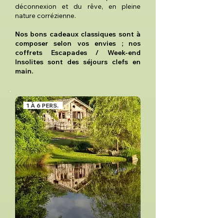
déconnexion et du rêve, en pleine
nature corrézienne.
Nos bons cadeaux classiques sont à
composer selon vos envies ; nos
coffrets Escapades / Week-end
Insolites sont des séjours clefs en
main.
1 À 6 PERS.