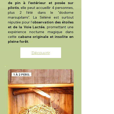
de pin à l'extérieur et posée sur
pilotis
, elle peut accueillir 4 personnes,
plus 2 l'été dans le "dodome
marsupilami". La Séléné
est surtout
réputée pour l'
observation des étoiles
et de la Voie Lactée
, promettant une
expérience nocturne magique dans
cette
cabane originale et insolite en
pleine forêt
.
Découvrir
1 À 2 PERS.