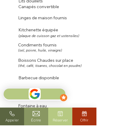
Lits douillets
Canapés convertible
Linges de maison f
ournis
Kitchenette équipée
(plaque de cuisson gaz et ustensiles)
Condiments fournis
(sel, poivre, huile, vinaigre)
Boissons Chaudes sur place
(thé, café, tisanes, chocolat en poudre)
Barbecue disponible
Poêle à bois
Fontaine à eau
Appeler
Écrire
Réserver
Offrir
Toilette séche
Éclairage aux chandelles