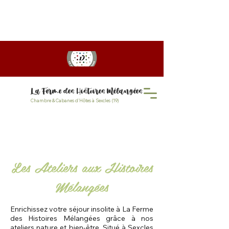
PROMO D'ÉTÉ jusqu'à 20%
! Profitez de tarif dégressif
pour votre séjour de 2 nuits et +
La Ferme des Histoires Mélangées
Chambre & Cabanes d'Hôtes à Sexcles (19)
Les Ateliers aux Histoires
Mélangées
Enrichissez votre séjour insolite à La Ferme
des Histoires Mélangées grâce à nos
ateliers nature et bien-être. Situé à Sexcles